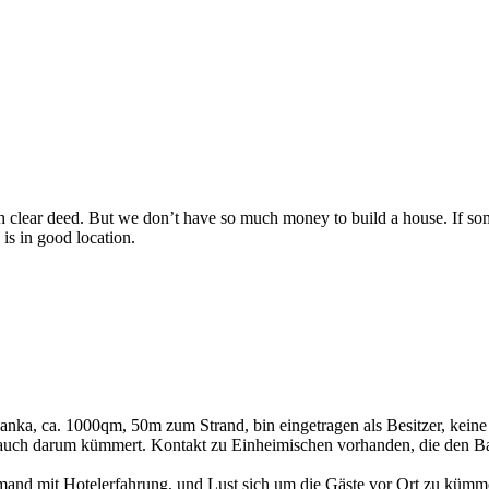
 clear deed. But we don’t have so much money to build a house. If som
is in good location.
ri Lanka, ca. 1000qm, 50m zum Strand, bin eingetragen als Besitzer, kein
lbst auch darum kümmert. Kontakt zu Einheimischen vorhanden, die den 
t, jemand mit Hotelerfahrung, und Lust sich um die Gäste vor Ort zu kümm