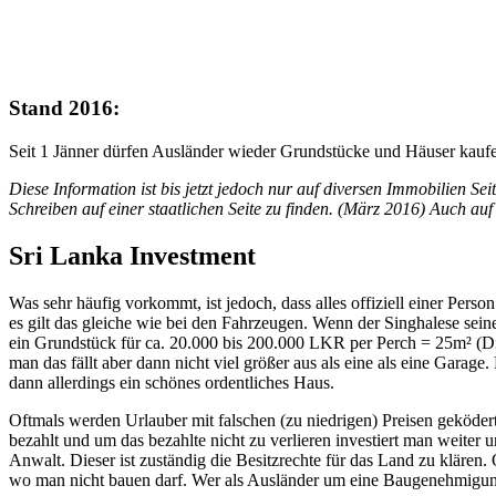
Stand 2016:
Seit 1 Jänner dürfen Ausländer wieder Grundstücke und Häuser kaufe
Diese Information ist bis jetzt jedoch nur auf diversen Immobilien Sei
Schreiben auf einer staatlichen Seite zu finden. (März 2016) Auch au
Sri Lanka Investment
Was sehr häufig vorkommt, ist jedoch, dass alles offiziell einer Pers
es gilt das gleiche wie bei den Fahrzeugen. Wenn der Singhalese sei
ein Grundstück für ca. 20.000 bis 200.000 LKR per Perch = 25m² (Di
man das fällt aber dann nicht viel größer aus als eine als eine Ga
dann allerdings ein schönes ordentliches Haus.
Oftmals werden Urlauber mit falschen (zu niedrigen) Preisen geköder
bezahlt und um das bezahlte nicht zu verlieren investiert man weiter
Anwalt. Dieser ist zuständig die Besitzrechte für das Land zu klären.
wo man nicht bauen darf. Wer als Ausländer um eine Baugenehmigu