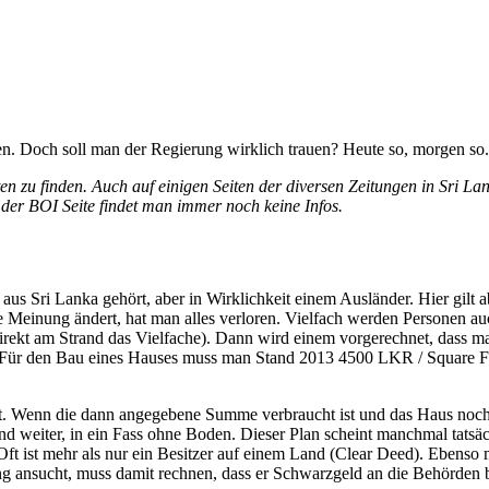
n. Doch soll man der Regierung wirklich trauen? Heute so, morgen so.
ten zu finden. Auch auf einigen Seiten der diversen Zeitungen in Sri Lan
f der BOI Seite findet man immer noch keine Infos.
on aus Sri Lanka gehört, aber in Wirklichkeit einem Ausländer. Hier gil
ne Meinung ändert, hat man alles verloren. Vielfach werden Personen au
rekt am Strand das Vielfache). Dann wird einem vorgerechnet, dass m
rage. Für den Bau eines Hauses muss man Stand 2013 4500 LKR / Square
t. Wenn die dann angegebene Summe verbraucht ist und das Haus noch imm
 und weiter, in ein Fass ohne Boden. Dieser Plan scheint manchmal tats
 Oft ist mehr als nur ein Besitzer auf einem Land (Clear Deed). Ebenso
ng ansucht, muss damit rechnen, dass er Schwarzgeld an die Behörd