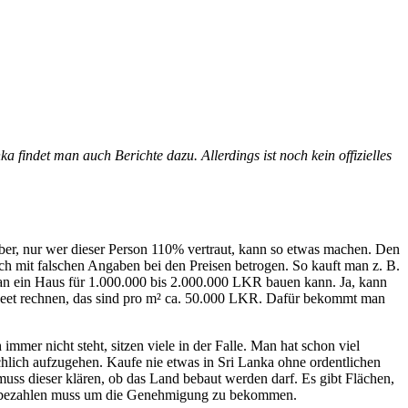
ka findet man auch Berichte dazu. Allerdings ist noch kein offizielles
t aber, nur wer dieser Person 110% vertraut, kann so etwas machen. Den
ch mit falschen Angaben bei den Preisen betrogen. So kauft man z. B.
an ein Haus für 1.000.000 bis 2.000.000 LKR bauen kann. Ja, kann
 Feet rechnen, das sind pro m² ca. 50.000 LKR. Dafür bekommt man
er nicht steht, sitzen viele in der Falle. Man hat schon viel
ächlich aufzugehen. Kaufe nie etwas in Sri Lanka ohne ordentlichen
 muss dieser klären, ob das Land bebaut werden darf. Es gibt Flächen,
en bezahlen muss um die Genehmigung zu bekommen.