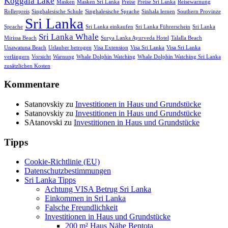
Koggala Lake
Masken
Masken Sri Lanka
Preise
Preise Sri Lanka
Reisewarnung
Rollerpreis
Singhalesische Schule
Singhalesische Sprache
Sinhala lernen
Southern Provinze
Sri Lanka
Sprache
Sri Lanka einkaufen
Sri Lanka Führerschein
Sri Lanka
Sri Lanka Whale
Mirissa Beach
Surya Lanka Ayurveda Hotel
Talalla Beach
Unawatuna Beach
Urlauber betrogen
Visa Extension
Visa Sri Lanka
Visa Sri Lanka
verlängern
Vorsicht
Warnung
Whale Dolphin Watching
Whale Dolphin Watching Sri Lanka
zusätzlichen Kosten
Kommentare
Satanovskiy
zu
Investitionen in Haus und Grundstücke
Satanovskiy
zu
Investitionen in Haus und Grundstücke
SAtanovski
zu
Investitionen in Haus und Grundstücke
Tipps
Cookie-Richtlinie (EU)
Datenschutzbestimmungen
Sri Lanka Tipps
Achtung VISA Betrug Sri Lanka
Einkommen in Sri Lanka
Falsche Freundlichkeit
Investitionen in Haus und Grundstücke
200 m² Haus Nähe Bentota