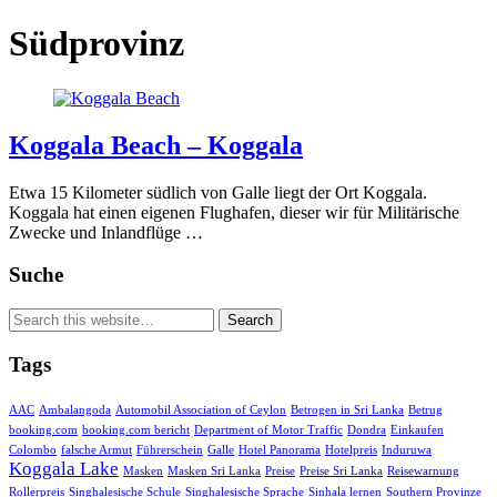
Südprovinz
Koggala Beach – Koggala
Etwa 15 Kilometer südlich von Galle liegt der Ort Koggala.
Koggala hat einen eigenen Flughafen, dieser wir für Militärische
Zwecke und Inlandflüge …
Suche
Tags
AAC
Ambalangoda
Automobil Association of Ceylon
Betrogen in Sri Lanka
Betrug
booking.com
booking.com bericht
Department of Motor Traffic
Dondra
Einkaufen
Colombo
falsche Armut
Führerschein
Galle
Hotel Panorama
Hotelpreis
Induruwa
Koggala Lake
Masken
Masken Sri Lanka
Preise
Preise Sri Lanka
Reisewarnung
Rollerpreis
Singhalesische Schule
Singhalesische Sprache
Sinhala lernen
Southern Provinze