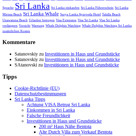
Sri Lanka
Sprache
Sri Lanka einkaufen
Sri Lanka Führerschein
Sri Lanka
Sri Lanka Whale
Mirissa Beach
Surya Lanka Ayurveda Hotel
Talalla Beach
Unawatuna Beach
Urlauber betrogen
Visa Extension
Visa Sri Lanka
Visa Sri Lanka
verlängern
Vorsicht
Warnung
Whale Dolphin Watching
Whale Dolphin Watching Sri Lanka
zusätzlichen Kosten
Kommentare
Satanovskiy
zu
Investitionen in Haus und Grundstücke
Satanovskiy
zu
Investitionen in Haus und Grundstücke
SAtanovski
zu
Investitionen in Haus und Grundstücke
Tipps
Cookie-Richtlinie (EU)
Datenschutzbestimmungen
Sri Lanka Tipps
Achtung VISA Betrug Sri Lanka
Einkommen in Sri Lanka
Falsche Freundlichkeit
Investitionen in Haus und Grundstücke
200 m² Haus Nähe Bentota
Alte Dutch Villa zum Verkauf Bentota