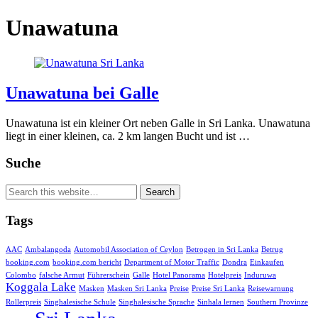
Unawatuna
Unawatuna bei Galle
Unawatuna ist ein kleiner Ort neben Galle in Sri Lanka. Unawatuna
liegt in einer kleinen, ca. 2 km langen Bucht und ist …
Suche
Tags
AAC
Ambalangoda
Automobil Association of Ceylon
Betrogen in Sri Lanka
Betrug
booking.com
booking.com bericht
Department of Motor Traffic
Dondra
Einkaufen
Colombo
falsche Armut
Führerschein
Galle
Hotel Panorama
Hotelpreis
Induruwa
Koggala Lake
Masken
Masken Sri Lanka
Preise
Preise Sri Lanka
Reisewarnung
Rollerpreis
Singhalesische Schule
Singhalesische Sprache
Sinhala lernen
Southern Provinze