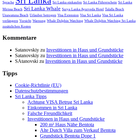
Sri Lanka
Sprache
Sri Lanka einkaufen
Sri Lanka Führerschein
Sri Lanka
Sri Lanka Whale
Mirissa Beach
Surya Lanka Ayurveda Hotel
Talalla Beach
Unawatuna Beach
Urlauber betrogen
Visa Extension
Visa Sri Lanka
Visa Sri Lanka
verlängern
Vorsicht
Warnung
Whale Dolphin Watching
Whale Dolphin Watching Sri Lanka
zusätzlichen Kosten
Kommentare
Satanovskiy
zu
Investitionen in Haus und Grundstücke
Satanovskiy
zu
Investitionen in Haus und Grundstücke
SAtanovski
zu
Investitionen in Haus und Grundstücke
Tipps
Cookie-Richtlinie (EU)
Datenschutzbestimmungen
Sri Lanka Tipps
Achtung VISA Betrug Sri Lanka
Einkommen in Sri Lanka
Falsche Freundlichkeit
Investitionen in Haus und Grundstücke
200 m² Haus Nähe Bentota
Alte Dutch Villa zum Verkauf Bentota
Grundstück Bentota Dope 1