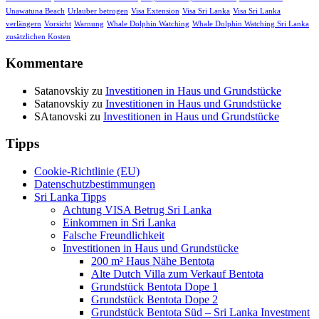
Unawatuna Beach
Urlauber betrogen
Visa Extension
Visa Sri Lanka
Visa Sri Lanka
verlängern
Vorsicht
Warnung
Whale Dolphin Watching
Whale Dolphin Watching Sri Lanka
zusätzlichen Kosten
Kommentare
Satanovskiy
zu
Investitionen in Haus und Grundstücke
Satanovskiy
zu
Investitionen in Haus und Grundstücke
SAtanovski
zu
Investitionen in Haus und Grundstücke
Tipps
Cookie-Richtlinie (EU)
Datenschutzbestimmungen
Sri Lanka Tipps
Achtung VISA Betrug Sri Lanka
Einkommen in Sri Lanka
Falsche Freundlichkeit
Investitionen in Haus und Grundstücke
200 m² Haus Nähe Bentota
Alte Dutch Villa zum Verkauf Bentota
Grundstück Bentota Dope 1
Grundstück Bentota Dope 2
Grundstück Bentota Süd – Sri Lanka Investment