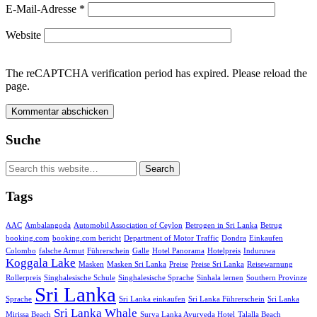
E-Mail-Adresse
*
Website
The reCAPTCHA verification period has expired. Please reload the
page.
Suche
Tags
AAC
Ambalangoda
Automobil Association of Ceylon
Betrogen in Sri Lanka
Betrug
booking.com
booking.com bericht
Department of Motor Traffic
Dondra
Einkaufen
Colombo
falsche Armut
Führerschein
Galle
Hotel Panorama
Hotelpreis
Induruwa
Koggala Lake
Masken
Masken Sri Lanka
Preise
Preise Sri Lanka
Reisewarnung
Rollerpreis
Singhalesische Schule
Singhalesische Sprache
Sinhala lernen
Southern Provinze
Sri Lanka
Sprache
Sri Lanka einkaufen
Sri Lanka Führerschein
Sri Lanka
Sri Lanka Whale
Mirissa Beach
Surya Lanka Ayurveda Hotel
Talalla Beach