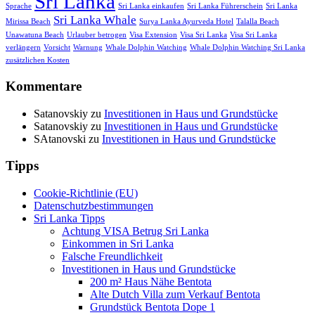
Sri Lanka
Sprache
Sri Lanka einkaufen
Sri Lanka Führerschein
Sri Lanka
Sri Lanka Whale
Mirissa Beach
Surya Lanka Ayurveda Hotel
Talalla Beach
Unawatuna Beach
Urlauber betrogen
Visa Extension
Visa Sri Lanka
Visa Sri Lanka
verlängern
Vorsicht
Warnung
Whale Dolphin Watching
Whale Dolphin Watching Sri Lanka
zusätzlichen Kosten
Kommentare
Satanovskiy
zu
Investitionen in Haus und Grundstücke
Satanovskiy
zu
Investitionen in Haus und Grundstücke
SAtanovski
zu
Investitionen in Haus und Grundstücke
Tipps
Cookie-Richtlinie (EU)
Datenschutzbestimmungen
Sri Lanka Tipps
Achtung VISA Betrug Sri Lanka
Einkommen in Sri Lanka
Falsche Freundlichkeit
Investitionen in Haus und Grundstücke
200 m² Haus Nähe Bentota
Alte Dutch Villa zum Verkauf Bentota
Grundstück Bentota Dope 1