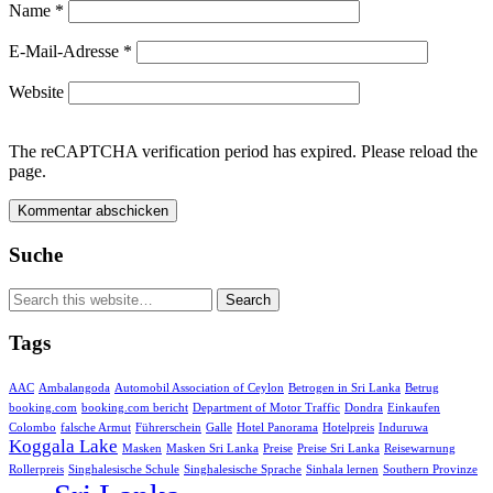
Name
*
E-Mail-Adresse
*
Website
The reCAPTCHA verification period has expired. Please reload the
page.
Suche
Tags
AAC
Ambalangoda
Automobil Association of Ceylon
Betrogen in Sri Lanka
Betrug
booking.com
booking.com bericht
Department of Motor Traffic
Dondra
Einkaufen
Colombo
falsche Armut
Führerschein
Galle
Hotel Panorama
Hotelpreis
Induruwa
Koggala Lake
Masken
Masken Sri Lanka
Preise
Preise Sri Lanka
Reisewarnung
Rollerpreis
Singhalesische Schule
Singhalesische Sprache
Sinhala lernen
Southern Provinze