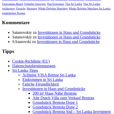
Unawatuna Beach
Urlauber betrogen
Visa Extension
Visa Sri Lanka
Visa Sri Lanka
verlängern
Vorsicht
Warnung
Whale Dolphin Watching
Whale Dolphin Watching Sri Lanka
zusätzlichen Kosten
Kommentare
Satanovskiy
zu
Investitionen in Haus und Grundstücke
Satanovskiy
zu
Investitionen in Haus und Grundstücke
SAtanovski
zu
Investitionen in Haus und Grundstücke
Tipps
Cookie-Richtlinie (EU)
Datenschutzbestimmungen
Sri Lanka Tipps
Achtung VISA Betrug Sri Lanka
Einkommen in Sri Lanka
Falsche Freundlichkeit
Investitionen in Haus und Grundstücke
200 m² Haus Nähe Bentota
Alte Dutch Villa zum Verkauf Bentota
Grundstück Bentota Dope 1
Grundstück Bentota Dope 2
Grundstück Bentota Süd – Sri Lanka Investment