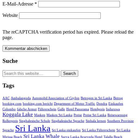
E-Mail-Adresse
*
Website
The reCAPTCHA verification period has expired. Please reload the
page.
Suche
Tags
AAC
Ambalangoda
Automobil Association of Ceylon
Betrogen in Sri Lanka
Betrug
booking.com
booking.com bericht
Department of Motor Traffic
Dondra
Einkaufen
Colombo
falsche Armut
Führerschein
Galle
Hotel Panorama
Hotelpreis
Induruwa
Koggala Lake
Masken
Masken Sri Lanka
Preise
Preise Sri Lanka
Reisewarnung
Rollerpreis
Singhalesische Schule
Singhalesische Sprache
Sinhala lernen
Southern Provinze
Sri Lanka
Sprache
Sri Lanka einkaufen
Sri Lanka Führerschein
Sri Lanka
Sri Lanka Whale
Mirissa Beach
Surya Lanka Ayurveda Hotel
Talalla Beach