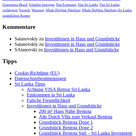
Unawatuna Beach
Urlauber betrogen
Visa Extension
Visa Sri Lanka
Visa Sri Lanka
verlängern
Vorsicht
Warnung
Whale Dolphin Watching
Whale Dolphin Watching Sri Lanka
zusätzlichen Kosten
Kommentare
Satanovskiy
zu
Investitionen in Haus und Grundstücke
Satanovskiy
zu
Investitionen in Haus und Grundstücke
SAtanovski
zu
Investitionen in Haus und Grundstücke
Tipps
Cookie-Richtlinie (EU)
Datenschutzbestimmungen
Sri Lanka Tipps
Achtung VISA Betrug Sri Lanka
Einkommen in Sri Lanka
Falsche Freundlichkeit
Investitionen in Haus und Grundstücke
200 m² Haus Nähe Bentota
Alte Dutch Villa zum Verkauf Bentota
Grundstück Bentota Dope 1
Grundstück Bentota Dope 2
Grundstück Bentota Süd – Sri Lanka Investment