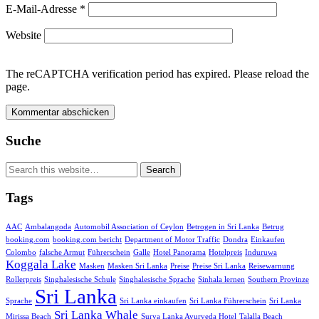
E-Mail-Adresse
*
Website
The reCAPTCHA verification period has expired. Please reload the
page.
Suche
Tags
AAC
Ambalangoda
Automobil Association of Ceylon
Betrogen in Sri Lanka
Betrug
booking.com
booking.com bericht
Department of Motor Traffic
Dondra
Einkaufen
Colombo
falsche Armut
Führerschein
Galle
Hotel Panorama
Hotelpreis
Induruwa
Koggala Lake
Masken
Masken Sri Lanka
Preise
Preise Sri Lanka
Reisewarnung
Rollerpreis
Singhalesische Schule
Singhalesische Sprache
Sinhala lernen
Southern Provinze
Sri Lanka
Sprache
Sri Lanka einkaufen
Sri Lanka Führerschein
Sri Lanka
Sri Lanka Whale
Mirissa Beach
Surya Lanka Ayurveda Hotel
Talalla Beach