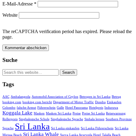
E-Mail-Adresse
*
Website
The reCAPTCHA verification period has expired. Please reload the
page.
Suche
Tags
AAC
Ambalangoda
Automobil Association of Ceylon
Betrogen in Sri Lanka
Betrug
booking.com
booking.com bericht
Department of Motor Traffic
Dondra
Einkaufen
Colombo
falsche Armut
Führerschein
Galle
Hotel Panorama
Hotelpreis
Induruwa
Koggala Lake
Masken
Masken Sri Lanka
Preise
Preise Sri Lanka
Reisewarnung
Rollerpreis
Singhalesische Schule
Singhalesische Sprache
Sinhala lernen
Southern Provinze
Sri Lanka
Sprache
Sri Lanka einkaufen
Sri Lanka Führerschein
Sri Lanka
Sri Lanka Whale
Mirissa Beach
Surya Lanka Ayurveda Hotel
Talalla Beach