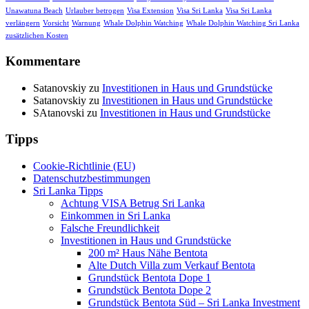
Unawatuna Beach
Urlauber betrogen
Visa Extension
Visa Sri Lanka
Visa Sri Lanka
verlängern
Vorsicht
Warnung
Whale Dolphin Watching
Whale Dolphin Watching Sri Lanka
zusätzlichen Kosten
Kommentare
Satanovskiy
zu
Investitionen in Haus und Grundstücke
Satanovskiy
zu
Investitionen in Haus und Grundstücke
SAtanovski
zu
Investitionen in Haus und Grundstücke
Tipps
Cookie-Richtlinie (EU)
Datenschutzbestimmungen
Sri Lanka Tipps
Achtung VISA Betrug Sri Lanka
Einkommen in Sri Lanka
Falsche Freundlichkeit
Investitionen in Haus und Grundstücke
200 m² Haus Nähe Bentota
Alte Dutch Villa zum Verkauf Bentota
Grundstück Bentota Dope 1
Grundstück Bentota Dope 2
Grundstück Bentota Süd – Sri Lanka Investment