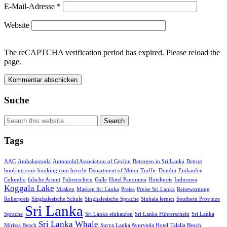
E-Mail-Adresse
*
Website
The reCAPTCHA verification period has expired. Please reload the
page.
Suche
Tags
AAC
Ambalangoda
Automobil Association of Ceylon
Betrogen in Sri Lanka
Betrug
booking.com
booking.com bericht
Department of Motor Traffic
Dondra
Einkaufen
Colombo
falsche Armut
Führerschein
Galle
Hotel Panorama
Hotelpreis
Induruwa
Koggala Lake
Masken
Masken Sri Lanka
Preise
Preise Sri Lanka
Reisewarnung
Rollerpreis
Singhalesische Schule
Singhalesische Sprache
Sinhala lernen
Southern Provinze
Sri Lanka
Sprache
Sri Lanka einkaufen
Sri Lanka Führerschein
Sri Lanka
Sri Lanka Whale
Mirissa Beach
Surya Lanka Ayurveda Hotel
Talalla Beach