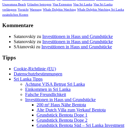
Unawatuna Beach
Urlauber betrogen
Visa Extension
Visa Sri Lanka
Visa Sri Lanka
verlängern
Vorsicht
Warnung
Whale Dolphin Watching
Whale Dolphin Watching Sri Lanka
zusätzlichen Kosten
Kommentare
Satanovskiy
zu
Investitionen in Haus und Grundstücke
Satanovskiy
zu
Investitionen in Haus und Grundstücke
SAtanovski
zu
Investitionen in Haus und Grundstücke
Tipps
Cookie-Richtlinie (EU)
Datenschutzbestimmungen
Sri Lanka Tipps
Achtung VISA Betrug Sri Lanka
Einkommen in Sri Lanka
Falsche Freundlichkeit
Investitionen in Haus und Grundstücke
200 m² Haus Nähe Bentota
Alte Dutch Villa zum Verkauf Bentota
Grundstück Bentota Dope 1
Grundstück Bentota Dope 2
Grundstück Bentota Süd – Sri Lanka Investment