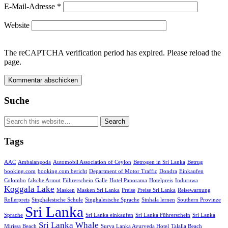
E-Mail-Adresse
*
Website
The reCAPTCHA verification period has expired. Please reload the
page.
Suche
Tags
AAC
Ambalangoda
Automobil Association of Ceylon
Betrogen in Sri Lanka
Betrug
booking.com
booking.com bericht
Department of Motor Traffic
Dondra
Einkaufen
Colombo
falsche Armut
Führerschein
Galle
Hotel Panorama
Hotelpreis
Induruwa
Koggala Lake
Masken
Masken Sri Lanka
Preise
Preise Sri Lanka
Reisewarnung
Rollerpreis
Singhalesische Schule
Singhalesische Sprache
Sinhala lernen
Southern Provinze
Sri Lanka
Sprache
Sri Lanka einkaufen
Sri Lanka Führerschein
Sri Lanka
Sri Lanka Whale
Mirissa Beach
Surya Lanka Ayurveda Hotel
Talalla Beach