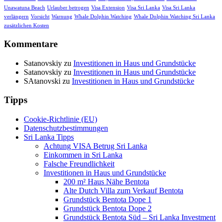
Unawatuna Beach
Urlauber betrogen
Visa Extension
Visa Sri Lanka
Visa Sri Lanka
verlängern
Vorsicht
Warnung
Whale Dolphin Watching
Whale Dolphin Watching Sri Lanka
zusätzlichen Kosten
Kommentare
Satanovskiy
zu
Investitionen in Haus und Grundstücke
Satanovskiy
zu
Investitionen in Haus und Grundstücke
SAtanovski
zu
Investitionen in Haus und Grundstücke
Tipps
Cookie-Richtlinie (EU)
Datenschutzbestimmungen
Sri Lanka Tipps
Achtung VISA Betrug Sri Lanka
Einkommen in Sri Lanka
Falsche Freundlichkeit
Investitionen in Haus und Grundstücke
200 m² Haus Nähe Bentota
Alte Dutch Villa zum Verkauf Bentota
Grundstück Bentota Dope 1
Grundstück Bentota Dope 2
Grundstück Bentota Süd – Sri Lanka Investment