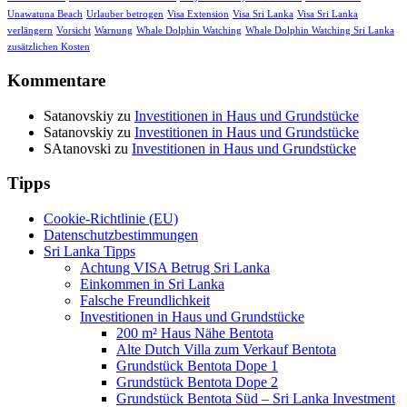
Unawatuna Beach
Urlauber betrogen
Visa Extension
Visa Sri Lanka
Visa Sri Lanka
verlängern
Vorsicht
Warnung
Whale Dolphin Watching
Whale Dolphin Watching Sri Lanka
zusätzlichen Kosten
Kommentare
Satanovskiy
zu
Investitionen in Haus und Grundstücke
Satanovskiy
zu
Investitionen in Haus und Grundstücke
SAtanovski
zu
Investitionen in Haus und Grundstücke
Tipps
Cookie-Richtlinie (EU)
Datenschutzbestimmungen
Sri Lanka Tipps
Achtung VISA Betrug Sri Lanka
Einkommen in Sri Lanka
Falsche Freundlichkeit
Investitionen in Haus und Grundstücke
200 m² Haus Nähe Bentota
Alte Dutch Villa zum Verkauf Bentota
Grundstück Bentota Dope 1
Grundstück Bentota Dope 2
Grundstück Bentota Süd – Sri Lanka Investment