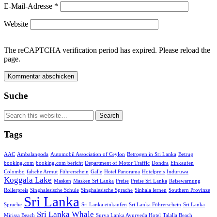
E-Mail-Adresse
*
Website
The reCAPTCHA verification period has expired. Please reload the
page.
Suche
Tags
AAC
Ambalangoda
Automobil Association of Ceylon
Betrogen in Sri Lanka
Betrug
booking.com
booking.com bericht
Department of Motor Traffic
Dondra
Einkaufen
Colombo
falsche Armut
Führerschein
Galle
Hotel Panorama
Hotelpreis
Induruwa
Koggala Lake
Masken
Masken Sri Lanka
Preise
Preise Sri Lanka
Reisewarnung
Rollerpreis
Singhalesische Schule
Singhalesische Sprache
Sinhala lernen
Southern Provinze
Sri Lanka
Sprache
Sri Lanka einkaufen
Sri Lanka Führerschein
Sri Lanka
Sri Lanka Whale
Mirissa Beach
Surya Lanka Ayurveda Hotel
Talalla Beach