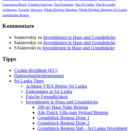
Unawatuna Beach
Urlauber betrogen
Visa Extension
Visa Sri Lanka
Visa Sri Lanka
verlängern
Vorsicht
Warnung
Whale Dolphin Watching
Whale Dolphin Watching Sri Lanka
zusätzlichen Kosten
Kommentare
Satanovskiy
zu
Investitionen in Haus und Grundstücke
Satanovskiy
zu
Investitionen in Haus und Grundstücke
SAtanovski
zu
Investitionen in Haus und Grundstücke
Tipps
Cookie-Richtlinie (EU)
Datenschutzbestimmungen
Sri Lanka Tipps
Achtung VISA Betrug Sri Lanka
Einkommen in Sri Lanka
Falsche Freundlichkeit
Investitionen in Haus und Grundstücke
200 m² Haus Nähe Bentota
Alte Dutch Villa zum Verkauf Bentota
Grundstück Bentota Dope 1
Grundstück Bentota Dope 2
Grundstück Bentota Süd – Sri Lanka Investment