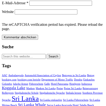
E-Mail-Adresse
*
Website
The reCAPTCHA verification period has expired. Please reload the
page.
Suche
Tags
AAC
Ambalangoda
Automobil Association of Ceylon
Betrogen in Sri Lanka
Betrug
booking.com
booking.com bericht
Department of Motor Traffic
Dondra
Einkaufen
Colombo
falsche Armut
Führerschein
Galle
Hotel Panorama
Hotelpreis
Induruwa
Koggala Lake
Masken
Masken Sri Lanka
Preise
Preise Sri Lanka
Reisewarnung
Rollerpreis
Singhalesische Schule
Singhalesische Sprache
Sinhala lernen
Southern Provinze
Sri Lanka
Sprache
Sri Lanka einkaufen
Sri Lanka Führerschein
Sri Lanka
Sri Lanka Whale
Mirissa Beach
Surya Lanka Ayurveda Hotel
Talalla Beach