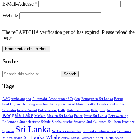
E-Mail-Adresse
*
Website
The reCAPTCHA verification period has expired. Please reload the
page.
Suche
Tags
AAC
Ambalangoda
Automobil Association of Ceylon
Betrogen in Sri Lanka
Betrug
booking.com
booking.com bericht
Department of Motor Traffic
Dondra
Einkaufen
Colombo
falsche Armut
Führerschein
Galle
Hotel Panorama
Hotelpreis
Induruwa
Koggala Lake
Masken
Masken Sri Lanka
Preise
Preise Sri Lanka
Reisewarnung
Rollerpreis
Singhalesische Schule
Singhalesische Sprache
Sinhala lernen
Southern Provinze
Sri Lanka
Sprache
Sri Lanka einkaufen
Sri Lanka Führerschein
Sri Lanka
Sri Lanka Whale
Mirissa Beach
Surya Lanka Ayurveda Hotel
Talalla Beach