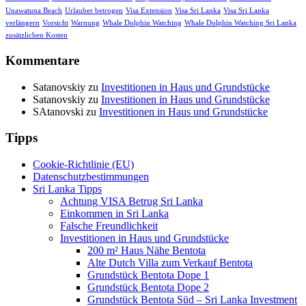
Unawatuna Beach
Urlauber betrogen
Visa Extension
Visa Sri Lanka
Visa Sri Lanka
verlängern
Vorsicht
Warnung
Whale Dolphin Watching
Whale Dolphin Watching Sri Lanka
zusätzlichen Kosten
Kommentare
Satanovskiy
zu
Investitionen in Haus und Grundstücke
Satanovskiy
zu
Investitionen in Haus und Grundstücke
SAtanovski
zu
Investitionen in Haus und Grundstücke
Tipps
Cookie-Richtlinie (EU)
Datenschutzbestimmungen
Sri Lanka Tipps
Achtung VISA Betrug Sri Lanka
Einkommen in Sri Lanka
Falsche Freundlichkeit
Investitionen in Haus und Grundstücke
200 m² Haus Nähe Bentota
Alte Dutch Villa zum Verkauf Bentota
Grundstück Bentota Dope 1
Grundstück Bentota Dope 2
Grundstück Bentota Süd – Sri Lanka Investment