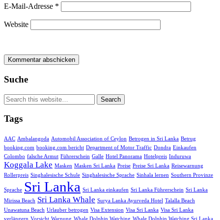
E-Mail-Adresse
*
Website
Suche
Tags
AAC
Ambalangoda
Automobil Association of Ceylon
Betrogen in Sri Lanka
Betrug
booking.com
booking.com bericht
Department of Motor Traffic
Dondra
Einkaufen
Colombo
falsche Armut
Führerschein
Galle
Hotel Panorama
Hotelpreis
Induruwa
Koggala Lake
Masken
Masken Sri Lanka
Preise
Preise Sri Lanka
Reisewarnung
Rollerpreis
Singhalesische Schule
Singhalesische Sprache
Sinhala lernen
Southern Provinze
Sri Lanka
Sprache
Sri Lanka einkaufen
Sri Lanka Führerschein
Sri Lanka
Sri Lanka Whale
Mirissa Beach
Surya Lanka Ayurveda Hotel
Talalla Beach
Unawatuna Beach
Urlauber betrogen
Visa Extension
Visa Sri Lanka
Visa Sri Lanka
verlängern
Vorsicht
Warnung
Whale Dolphin Watching
Whale Dolphin Watching Sri Lanka