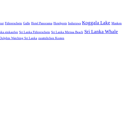
Koggala Lake
mut
Führerschein
Galle
Hotel Panorama
Hotelpreis
Induruwa
Masken
Sri Lanka Whale
nka einkaufen
Sri Lanka Führerschein
Sri Lanka Mirissa Beach
Dolphin Watching Sri Lanka
zusätzlichen Kosten