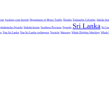
.com
booking.com bericht
Department of Motor Traffic
Dondra
Einkaufen Colombo
falsche Ar
Sri Lanka
nghalesische Sprache
Sinhala lernen
Southern Provinze
Sprache
Sri La
on
Visa Sri Lanka
Visa Sri Lanka verlängern
Vorsicht
Warnung
Whale Dolphin Watching
Whale 