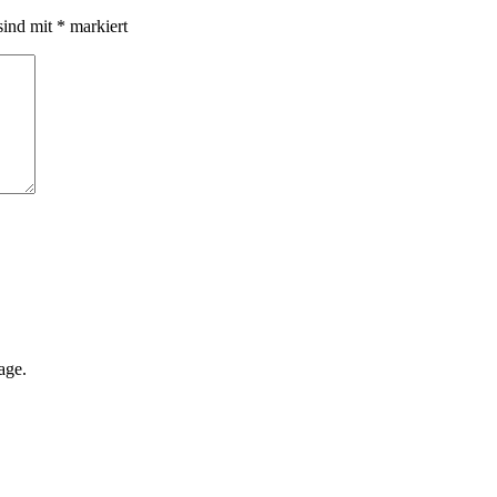
sind mit
*
markiert
age.