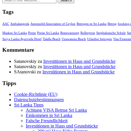
Tags
AAC
Ambalangoda
Automobil Association of Ceylon
Betrogen in Sri Lanka
Betrug
booking
Masken Sri Lanka
Preise
Preise Sri Lanka
Reisewarnung
Rollerpreis
Singhalesische Schule
Si
Surya Lanka Ayurveda Hotel
Talalla Beach
Unawatuna Beach
Urlauber betrogen
Visa Extensi
Kommentare
Satanovskiy
zu
Investitionen in Haus und Grundstücke
Satanovskiy
zu
Investitionen in Haus und Grundstücke
SAtanovski
zu
Investitionen in Haus und Grundstücke
Tipps
Cookie-Richtlinie (EU)
Datenschutzbestimmungen
Sri Lanka Tipps
Achtung VISA Betrug Sri Lanka
Einkommen in Sri Lanka
Falsche Freundlichkeit
Investitionen in Haus und Grundstücke