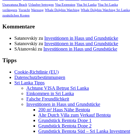
Unawatuna Beach
Urlauber betrogen
Visa Extension
Visa Sri Lanka
Visa Sri Lanka
verlängern
Vorsicht
Warnung
Whale Dolphin Watching
Whale Dolphin Watching Sri Lanka
zusätzlichen Kosten
Kommentare
Satanovskiy
zu
Investitionen in Haus und Grundstücke
Satanovskiy
zu
Investitionen in Haus und Grundstücke
SAtanovski
zu
Investitionen in Haus und Grundstücke
Tipps
Cookie-Richtlinie (EU)
Datenschutzbestimmungen
Sri Lanka Tipps
Achtung VISA Betrug Sri Lanka
Einkommen in Sri Lanka
Falsche Freundlichkeit
Investitionen in Haus und Grundstücke
200 m² Haus Nähe Bentota
Alte Dutch Villa zum Verkauf Bentota
Grundstück Bentota Dope 1
Grundstück Bentota Dope 2
Grundstück Bentota Süd – Sri Lanka Investment