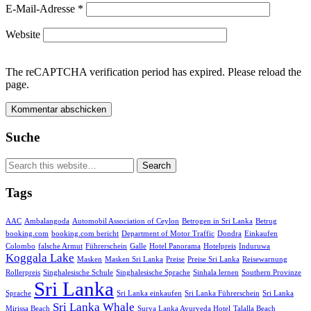
E-Mail-Adresse
*
Website
The reCAPTCHA verification period has expired. Please reload the
page.
Suche
Tags
AAC
Ambalangoda
Automobil Association of Ceylon
Betrogen in Sri Lanka
Betrug
booking.com
booking.com bericht
Department of Motor Traffic
Dondra
Einkaufen
Colombo
falsche Armut
Führerschein
Galle
Hotel Panorama
Hotelpreis
Induruwa
Koggala Lake
Masken
Masken Sri Lanka
Preise
Preise Sri Lanka
Reisewarnung
Rollerpreis
Singhalesische Schule
Singhalesische Sprache
Sinhala lernen
Southern Provinze
Sri Lanka
Sprache
Sri Lanka einkaufen
Sri Lanka Führerschein
Sri Lanka
Sri Lanka Whale
Mirissa Beach
Surya Lanka Ayurveda Hotel
Talalla Beach