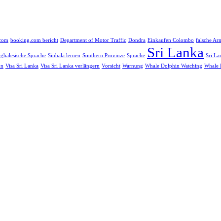
.com
booking.com bericht
Department of Motor Traffic
Dondra
Einkaufen Colombo
falsche Ar
Sri Lanka
nghalesische Sprache
Sinhala lernen
Southern Provinze
Sprache
Sri La
on
Visa Sri Lanka
Visa Sri Lanka verlängern
Vorsicht
Warnung
Whale Dolphin Watching
Whale 