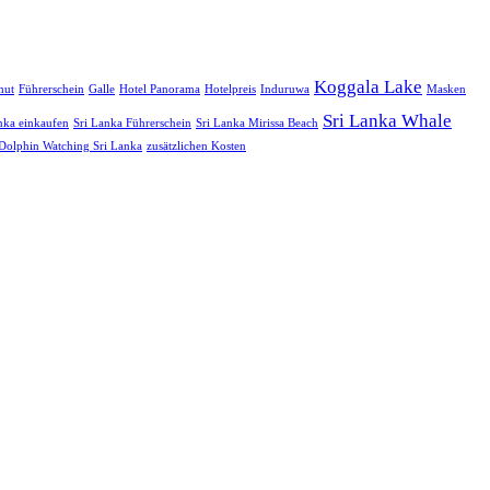
Koggala Lake
mut
Führerschein
Galle
Hotel Panorama
Hotelpreis
Induruwa
Masken
Sri Lanka Whale
nka einkaufen
Sri Lanka Führerschein
Sri Lanka Mirissa Beach
Dolphin Watching Sri Lanka
zusätzlichen Kosten