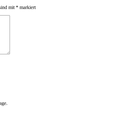
sind mit
*
markiert
age.