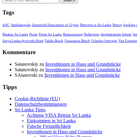
Tags
AAC
Ambalangoda
Automobil Association of Ceylon
Betrogen in Sri Lanka
Betrug
booking
Masken Sri Lanka
Preise
Preise Sri Lanka
Reisewarnung
Rollerpreis
Singhalesische Schule
Si
Surya Lanka Ayurveda Hotel
Talalla Beach
Unawatuna Beach
Urlauber betrogen
Visa Extensi
Kommentare
Satanovskiy
zu
Investitionen in Haus und Grundstücke
Satanovskiy
zu
Investitionen in Haus und Grundstücke
SAtanovski
zu
Investitionen in Haus und Grundstücke
Tipps
Cookie-Richtlinie (EU)
Datenschutzbestimmungen
Sri Lanka Tipps
Achtung VISA Betrug Sri Lanka
Einkommen in Sri Lanka
Falsche Freundlichkeit
Investitionen in Haus und Grundstücke