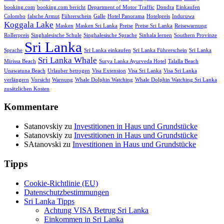
booking.com
booking.com bericht
Department of Motor Traffic
Dondra
Einkaufen
Colombo
falsche Armut
Führerschein
Galle
Hotel Panorama
Hotelpreis
Induruwa
Koggala Lake
Masken
Masken Sri Lanka
Preise
Preise Sri Lanka
Reisewarnung
Rollerpreis
Singhalesische Schule
Singhalesische Sprache
Sinhala lernen
Southern Provinze
Sri Lanka
Sprache
Sri Lanka einkaufen
Sri Lanka Führerschein
Sri Lanka
Sri Lanka Whale
Mirissa Beach
Surya Lanka Ayurveda Hotel
Talalla Beach
Unawatuna Beach
Urlauber betrogen
Visa Extension
Visa Sri Lanka
Visa Sri Lanka
verlängern
Vorsicht
Warnung
Whale Dolphin Watching
Whale Dolphin Watching Sri Lanka
zusätzlichen Kosten
Kommentare
Satanovskiy
zu
Investitionen in Haus und Grundstücke
Satanovskiy
zu
Investitionen in Haus und Grundstücke
SAtanovski
zu
Investitionen in Haus und Grundstücke
Tipps
Cookie-Richtlinie (EU)
Datenschutzbestimmungen
Sri Lanka Tipps
Achtung VISA Betrug Sri Lanka
Einkommen in Sri Lanka