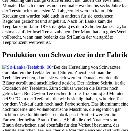
der Setzling die richtige Größe erreicht hat, dauert das etwa neun
Monate. Danach dauert es noch einmal etwa drei bis sechs Jahre bis
der Teestrauch zum ersten Mal abgeerntet werden kann. Die
Kreuzungen wurden bald auch in anderen für sie geeigneten
Regionen gezüchtet und angebaut. Nach Sri Lanka kam die
Teepflanze im Jahre 1870, da gelang es dem Schotten James Taylor
erstmals auf der Insel Tee anzubauen. Der Mann hat ein gutes Werk
vollbracht, wenn man bedenkt das Sri Lanka der viertgrößte
Teeproduzent weltweit ist.
Produktion von Schwarztee in der Fabrik
Bei der Herstellung von Schwarztee
durchlaufen die Teeblätter fünf Stufen. Zuerst lässt man die
Teeblätter welken, damit sie weich werden. Danach werden die
Blätter gerollt und anschließend gesiebt. Der nächste Schritt, ist die
Oxidation der Teeblätter. Zum Schluss werden die Blätter noch
getrocknet. Bei Ceylon Tee reichen für die Trocknung 20 Minuten
bei 90 °C. In der Teefabrik die wir besichtigt haben, wird der Tee
vor dem Verkauf auch noch nach Farbe sortiert. Das übernimmt eine
hochmoderne und vollautomatische Maschine, die eigentlich gar
nicht in diese traditionelle Teefabrik passt. Sortiert werden fünf
Farben, der hellste Braun Ton ist Abfall, die drei Nuancen von
Braun dazwischen sind ebenfalls für den Verkauf bestimmt, das
kleinste Häufchen Tee, welches die Maschine ausspuckt ist Schwarz