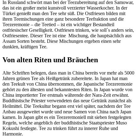
In Russland schwört man bei der Teezubereitung auf den Samowar,
das ist ein großer meist kunstvoll verzierter Wasserkocher. In der
Türkei genießt man den Tee sehr süß. Die Ostfriesen bilden mit
ihren Teemischungen eine ganz besondere Teefraktion und die
Teezeremonie – die Teetied – ist ein wichtiger Bestandteil
ostfriesischer Geselligkeit. Ostfriesen trinken, wie soll´s anders sein,
Ostfriesentee. Dieser Tee ist eine Mischung, die hauptsächlich aus
Assam Sorten besteht. Diese Mischungen ergeben einen sehr
dunklen, kräftigen Tee.
Von alten Riten und Bräuchen
Alte Schriften belegen, dass man in China bereits vor mehr als 5000
Jahren grünen Tee als Heißgetränk zubereitete. In Japan hat man
den Teekult von China übernommen, die Japanische Teezeremonie
gehört zu den ältesten und bekanntesten Riten. In Japan wurde von
China importierter Tee erstmals währende der Nara-Zeit erwähnt.
Buddhistische Priester verwendeten das neue Getränk zunächst als
Heilmittel. Die Teekultur begann erst viel später, nachdem der Tee
Anbau ausgeweitet wurde und neue Samen von China nach Japan
kamen. In Japan gibt es ein Teezeremoniell mit sieben festgelegten
Regeln, welche angeblich der buddhistische Staatspriester Muso
Kokushi festlegte. Tee zu trinken führt zu innerer Ruhe und
Harmonie.