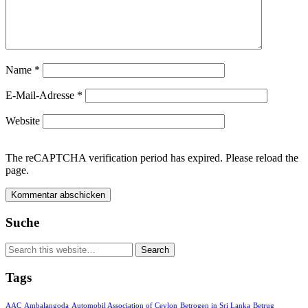
Name
*
E-Mail-Adresse
*
Website
The reCAPTCHA verification period has expired. Please reload the
page.
Suche
Tags
AAC
Ambalangoda
Automobil Association of Ceylon
Betrogen in Sri Lanka
Betrug