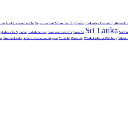
.com
booking.com bericht
Department of Motor Traffic
Dondra
Einkaufen Colombo
falsche Ar
Sri Lanka
nghalesische Sprache
Sinhala lernen
Southern Provinze
Sprache
Sri La
on
Visa Sri Lanka
Visa Sri Lanka verlängern
Vorsicht
Warnung
Whale Dolphin Watching
Whale 