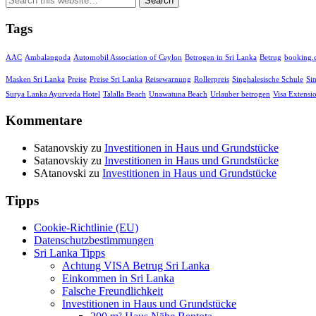
Tags
AAC
Ambalangoda
Automobil Association of Ceylon
Betrogen in Sri Lanka
Betrug
booking
Masken Sri Lanka
Preise
Preise Sri Lanka
Reisewarnung
Rollerpreis
Singhalesische Schule
Si
Surya Lanka Ayurveda Hotel
Talalla Beach
Unawatuna Beach
Urlauber betrogen
Visa Extensi
Kommentare
Satanovskiy
zu
Investitionen in Haus und Grundstücke
Satanovskiy
zu
Investitionen in Haus und Grundstücke
SAtanovski
zu
Investitionen in Haus und Grundstücke
Tipps
Cookie-Richtlinie (EU)
Datenschutzbestimmungen
Sri Lanka Tipps
Achtung VISA Betrug Sri Lanka
Einkommen in Sri Lanka
Falsche Freundlichkeit
Investitionen in Haus und Grundstücke