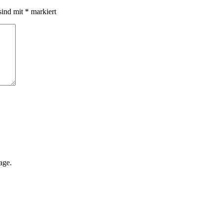
sind mit
*
markiert
age.