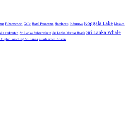
Koggala Lake
mut
Führerschein
Galle
Hotel Panorama
Hotelpreis
Induruwa
Masken
Sri Lanka Whale
nka einkaufen
Sri Lanka Führerschein
Sri Lanka Mirissa Beach
Dolphin Watching Sri Lanka
zusätzlichen Kosten