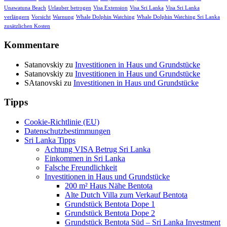
Unawatuna Beach
Urlauber betrogen
Visa Extension
Visa Sri Lanka
Visa Sri Lanka
verlängern
Vorsicht
Warnung
Whale Dolphin Watching
Whale Dolphin Watching Sri Lanka
zusätzlichen Kosten
Kommentare
Satanovskiy
zu
Investitionen in Haus und Grundstücke
Satanovskiy
zu
Investitionen in Haus und Grundstücke
SAtanovski
zu
Investitionen in Haus und Grundstücke
Tipps
Cookie-Richtlinie (EU)
Datenschutzbestimmungen
Sri Lanka Tipps
Achtung VISA Betrug Sri Lanka
Einkommen in Sri Lanka
Falsche Freundlichkeit
Investitionen in Haus und Grundstücke
200 m² Haus Nähe Bentota
Alte Dutch Villa zum Verkauf Bentota
Grundstück Bentota Dope 1
Grundstück Bentota Dope 2
Grundstück Bentota Süd – Sri Lanka Investment