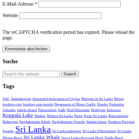
E-Mail-Adresse
*
Website
The reCAPTCHA verification period has expired. Please reload the
page.
Suche
Tags
AAC
Ambalangoda
Automobil Association of Ceylon
Betrogen in Sri Lanka
Betrug
booking.com
booking.com bericht
Department of Motor Traffic
Dondra
Einkaufen
Colombo
falsche Armut
Führerschein
Galle
Hotel Panorama
Hotelpreis
Induruwa
Koggala Lake
Masken
Masken Sri Lanka
Preise
Preise Sri Lanka
Reisewarnung
Rollerpreis
Singhalesische Schule
Singhalesische Sprache
Sinhala lernen
Southern Provinze
Sri Lanka
Sprache
Sri Lanka einkaufen
Sri Lanka Führerschein
Sri Lanka
Sri Lanka Whale
Mirissa Beach
Surya Lanka Ayurveda Hotel
Talalla Beach