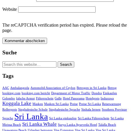
Website
The reCAPTCHA verification period has expired. Please reload the
page.
Suche
Tags
AAC
Ambalangoda
Automobil Association of Ceylon
Betrogen in Sri Lanka
Betrug
booking.com
booking.com bericht
Department of Motor Traffic
Dondra
Einkaufen
Colombo
falsche Armut
Führerschein
Galle
Hotel Panorama
Hotelpreis
Induruwa
Koggala Lake
Masken
Masken Sri Lanka
Preise
Preise Sri Lanka
Reisewarnung
Rollerpreis
Singhalesische Schule
Singhalesische Sprache
Sinhala lernen
Southern Provinze
Sri Lanka
Sprache
Sri Lanka einkaufen
Sri Lanka Führerschein
Sri Lanka
Sri Lanka Whale
Mirissa Beach
Surya Lanka Ayurveda Hotel
Talalla Beach
Unawatuna Beach
Urlauber betrogen
Visa Extension
Visa Sri Lanka
Visa Sri Lanka